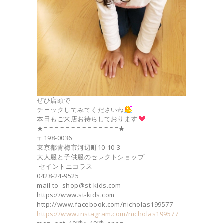
ぜひ店頭で
チェックしてみてくださいね
本日もご来店お待ちしております
★= = = = = = = = = = = = = =★
〒198-0036
東京都青梅市河辺町10-10-3
大人服と子供服のセレクトショップ
セイントニコラス
0428-24-9525
mail to shop@st-kids.com
https://www.st-kids.com
http://www.facebook.com/nicholas199577
https://www.instagram.com/nicholas199577