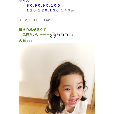
サイズ
８０.９０.９５.１００
１１０.１２０.１３０.
１４０㎝
￥ ２,９００ + tax
履き心地が良くて
『気持ちいいーーー
！』
の顔 ↓↓↓