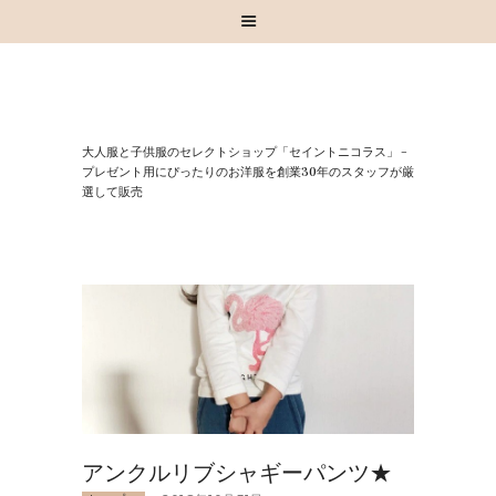
HOME
⼤⼈服と⼦供服のセレクトショップ「セイントニコラス」 –
お知らせ
プレゼント⽤にぴったりのお洋服を創業30年のスタッフが厳
選して販売
お買い物
スタッフブログ
INSTAGRAM
取扱いブランド
お問い合わせ
アンクルリブシャギーパンツ★