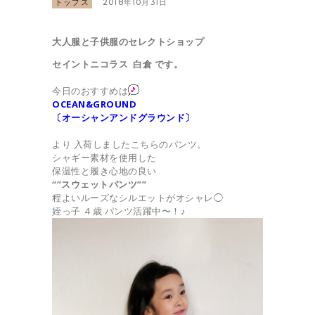
トップス
2018年10月31日
大人服と子供服のセレクトショップ
セイントニコラス 白倉 です。
今日のおすすめは
OCEAN&GROUND
〔オーシャンアンドグラウンド〕
より 入荷しましたこちらのパンツ。
シャギー素材を使用した
保温性と履き心地の良い
“”スウェットパンツ””
程よいルーズなシルエットがオシャレ◯
姪っ子 ４歳 パンツ活躍中〜！♪