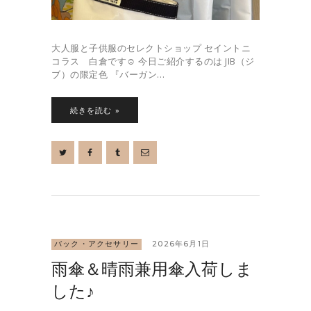
大人服と子供服のセレクトショップ セイントニ
コラス 白倉です☺︎ 今日ご紹介するのは JIB（ジ
ブ）の限定色 『バーガン…
続きを読む »
バック・アクセサリー
2026年6月1日
雨傘＆晴雨兼用傘入荷しま
した♪