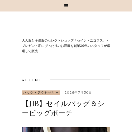
HOME
⼤⼈服と⼦供服のセレクトショップ「セイントニコラス」 –
お知らせ
プレゼント⽤にぴったりのお洋服を創業30年のスタッフが厳
選して販売
お買い物
スタッフブログ
INSTAGRAM
RECENT
取扱いブランド
お問い合わせ
バック・アクセサリー
2026年7月30日
【JIB】セイルバッグ＆シ
ーピッグポーチ