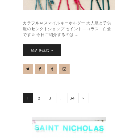
カラフル☺︎スマイルキーホルダー 大人服と子供
服のセレクトショップ セイントニコラス 白倉
です☺︎ 今日ご紹介するのは …
続きを読む »
投
PAGE
1
PAGE
2
PAGE
3
…
PAGE
34
>
稿
の
ペ
ー