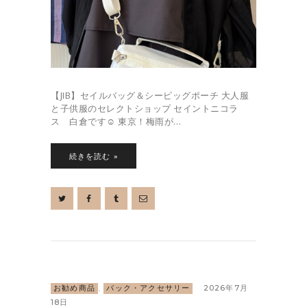
【JIB】セイルバッグ＆シーピッグポーチ 大人服
と子供服のセレクトショップ セイントニコラ
ス 白倉です☺︎ 東京！梅雨が…
続きを読む »
お勧め商品
,
バック・アクセサリー
2026年7月
18日