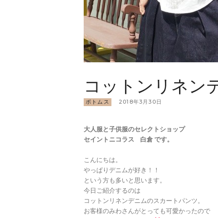
コットンリネン
ボトムス
2018年3月30日
大人服と子供服のセレクトショップ
セイントニコラス 白倉 です。
こんにちは。
やっぱりデニムが好き！！
という方も多いと思います。
今日ご紹介するのは
コットンリネンデニムのスカートパンツ。
お客様のみわさんがとっても可愛かったので