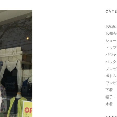
CAT
お勧め
お知ら
シュー
トップ
パジャ
バック
プレゼ
ボトム
ワンピ
下着
帽子・
水着