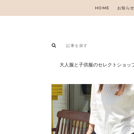
HOME
お知ら
⼤⼈服と⼦供服のセレクトショップ