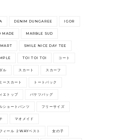
S
A
DENIM DUNGAREE
IGOR
 MADE
MARBLE SUD
GMART
SMILE NICE DAY TEE
MPLE
TOI TOI TOI
コート
ダル
スカート
スカーフ
ミースカート
トートバック
ィエトップ
バケツバッグ
ルショートパンツ
フリーサイズ
チ
マオメイド
フィール ２WAYベスト
女の子