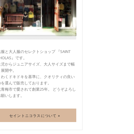
服と大人服のセレクトショップ 『SAINT
CHOLAS』です。
生児からジュニアサイズ、大人サイズまで幅
く展開中。
くわくドキドキを基準に、クオリティの良い
のを選んで販売しております。
元青梅市で愛されて創業25年。 どうぞよろし
お願いします。
セイントニコラスについて »