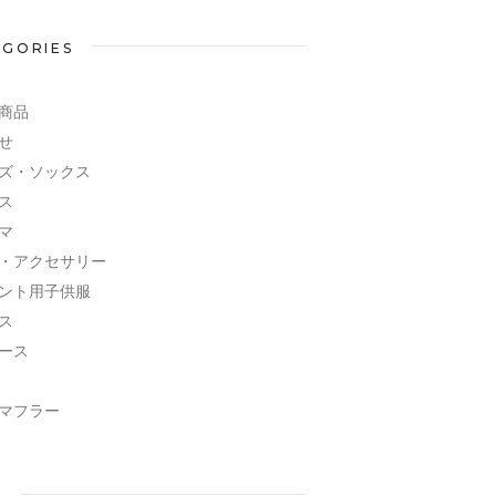
EGORIES
商品
せ
ズ・ソックス
ス
マ
・アクセサリー
ント用子供服
ス
ース
マフラー