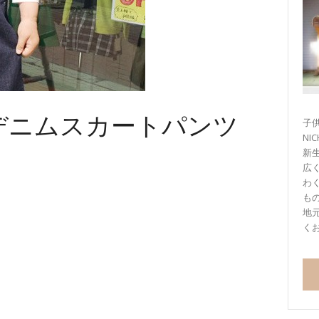
デニムスカートパンツ
子供
NI
新
広
わ
も
地
く