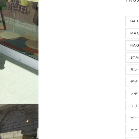
TAG
BAJ
MAO
RA
STA
サン
デザ
ノデ
フリ
ポー
ヤク