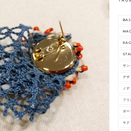
TAG
BAJ
MAO
RA
STA
サン
デザ
ノデ
フリ
ポー
ヤク