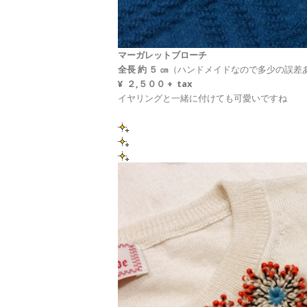
マーガレットブローチ
全長 約 ５ ㎝
（ハンドメイドなので多少の誤差
¥ ２,５００ + tax
イヤリングと一緒に付けても可愛いですね