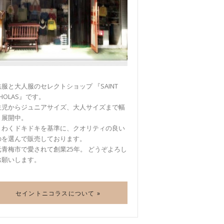
服と大人服のセレクトショップ 『SAINT
CHOLAS』です。
生児からジュニアサイズ、大人サイズまで幅
く展開中。
くわくドキドキを基準に、クオリティの良い
のを選んで販売しております。
元青梅市で愛されて創業25年。 どうぞよろし
お願いします。
セイントニコラスについて »