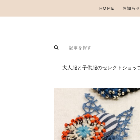
HOME
お知ら
⼤⼈服と⼦供服のセレクトショップ