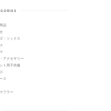
EGORIES
商品
せ
ズ・ソックス
ス
マ
・アクセサリー
ント用子供服
ス
ース
マフラー