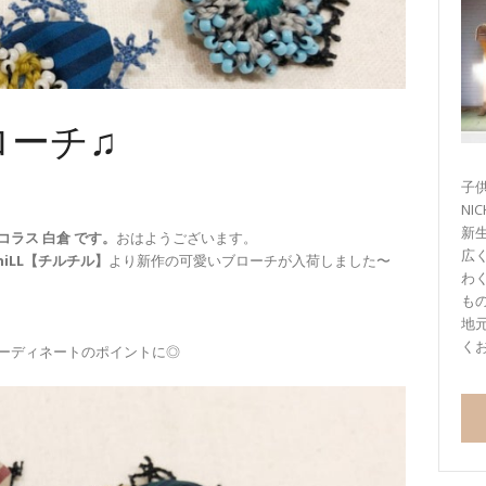
ローチ♫
子供
NI
新
コラス 白倉 です。
おはようございます。
広
 chiLL【チルチル】
より新作の可愛いブローチが入荷しました〜
わ
も
地
く
ーディネートのポイントに◎