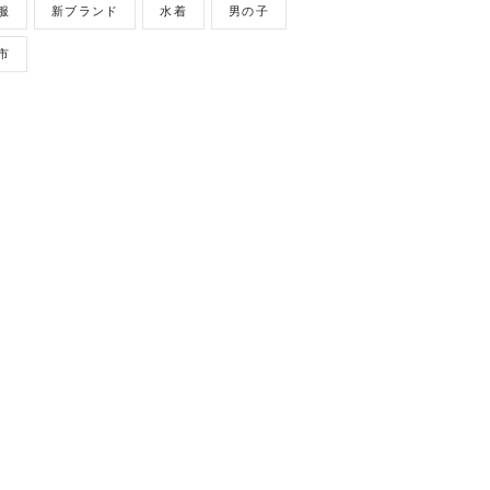
服
新ブランド
水着
男の子
市