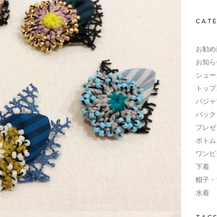
CAT
お勧め
お知ら
シュー
トップ
パジャ
バック
プレゼ
ボトム
ワンピ
下着
帽子・
水着