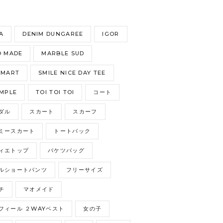
S
A
DENIM DUNGAREE
IGOR
 MADE
MARBLE SUD
GMART
SMILE NICE DAY TEE
MPLE
TOI TOI TOI
コート
ダル
スカート
スカーフ
ミースカート
トートバック
ィエトップ
バケツバッグ
ルショートパンツ
フリーサイズ
チ
マオメイド
フィール ２WAYベスト
女の子