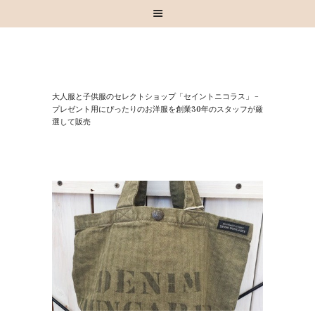
HOME
⼤⼈服と⼦供服のセレクトショップ「セイントニコラス」 –
お知らせ
プレゼント⽤にぴったりのお洋服を創業30年のスタッフが厳
選して販売
お買い物
スタッフブログ
INSTAGRAM
取扱いブランド
お問い合わせ