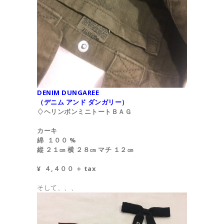
DENIM DUNGAREE
（デニム アンド ダンガリー）
♢ヘリンボンミニトートＢＡＧ
カーキ
綿 １００ %
縦 ２１㎝ 横 ２８㎝ マチ １２㎝
¥ ４,４００ ＋ tax
そして、、、