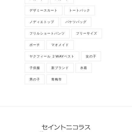
デザミースカート
トートバック
ノディエトップ
バケツバッグ
フリルショートパンツ
フリーサイズ
ポーチ
マオメイド
ヤクフィール ２WAYベスト
女の子
子供服
新ブランド
水着
男の子
青梅市