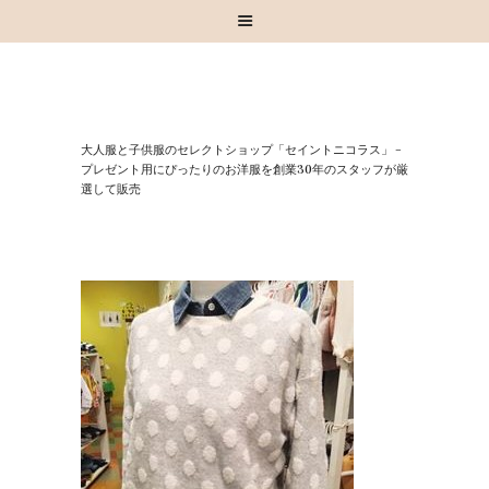
HOME
⼤⼈服と⼦供服のセレクトショップ「セイントニコラス」 –
お知らせ
プレゼント⽤にぴったりのお洋服を創業30年のスタッフが厳
選して販売
お買い物
スタッフブログ
INSTAGRAM
取扱いブランド
お問い合わせ