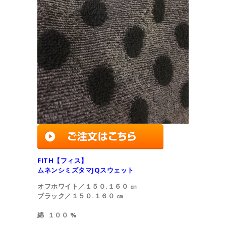
FITH【フィス】
ムネンシミズタマJQスウェット
オフホワイト／
１５０.１６０ ㎝
ブラック／１５０.１６０ ㎝
綿 １００ %