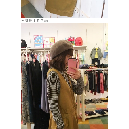
✴︎身長１５７㎝