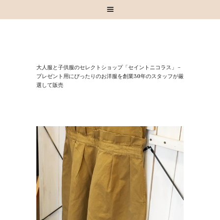
HOME
⼤⼈服と⼦供服のセレクトショップ「セイントニコラス」 –
お知らせ
プレゼント⽤にぴったりのお洋服を創業30年のスタッフが厳
選して販売
お買い物
スタッフブログ
INSTAGRAM
取扱いブランド
お問い合わせ