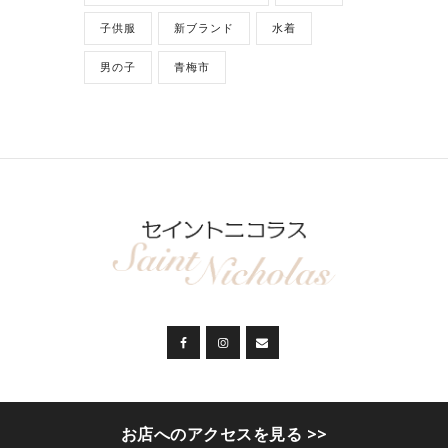
子供服
新ブランド
水着
男の子
青梅市
セイントニコラス
© 2026. ALL RIGHTS
お店へのアクセスを見る >>
RESERVED.
プライバシーポリシー