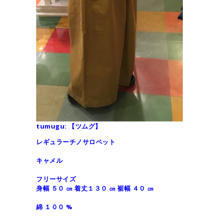
tumugu: 【ツムグ】
レギュラーチノサロペット
キャメル
フリーサイズ
身幅 ５０ ㎝ 着丈１３０ ㎝ 裾幅 ４０ ㎝
綿 １００ %