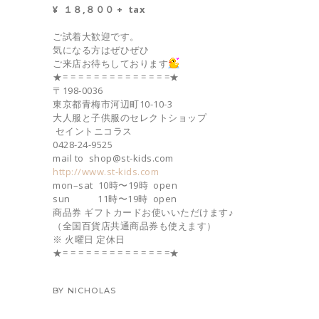
¥ １８,８００ + tax
ご試着大歓迎です。
気になる方はぜひぜひ
ご来店お待ちしております
★= = = = = = = = = = = = = =★
〒198-0036
東京都青梅市河辺町10-10-3
大人服と子供服のセレクトショップ
セイントニコラス
0428-24-9525
mail to shop@st-kids.com
http://www.st-kids.com
mon–sat 10時〜19時 open
sun 11時〜19時 open
商品券 ギフトカードお使いいただけます♪
（全国百貨店共通商品券も使えます）
※ 火曜日 定休日
★= = = = = = = = = = = = = =★
BY
NICHOLAS