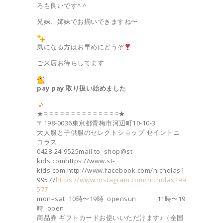
ろも良いです^ ^
兄妹、姉妹でお揃いできますね〜
気になる方はお早めにどうぞ
ご来店お待ちしてます
pay pay 取り扱い始めました
★= = = = = = = = = = = = = =★
〒198-0036東京都青梅市河辺町10-10-3
大人服と子供服のセレクトショップ セイントニ
コラス
0428-24-9525mail to shop@st-
kids.comhttps://www.st-
kids.com http://www.facebook.com/nicholas1
99577
https://www.instagram.com/nicholas199
577
mon–sat 10時〜19時 opensun 11時〜19
時 open
商品券 ギフトカードお使いいただけます♪（全国