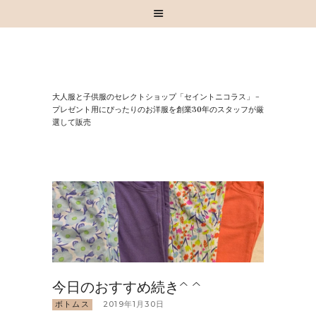
HOME
⼤⼈服と⼦供服のセレクトショップ「セイントニコラス」 –
お知らせ
プレゼント⽤にぴったりのお洋服を創業30年のスタッフが厳
選して販売
お買い物
スタッフブログ
INSTAGRAM
取扱いブランド
お問い合わせ
今日のおすすめ続き^ ^
ボトムス
2019年1月30日