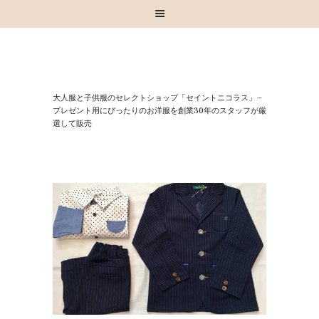
HOME
⼤⼈服と⼦供服のセレクトショップ「セイントニコラス」 –
お知らせ
プレゼント⽤にぴったりのお洋服を創業30年のスタッフが厳
選して販売
お買い物
スタッフブログ
INSTAGRAM
取扱いブランド
お問い合わせ