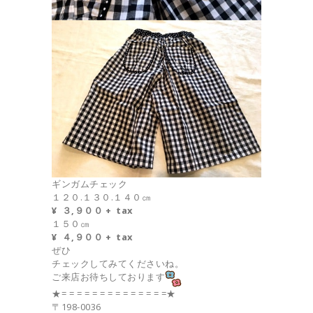
ギンガムチェック
１２０.１３０.１４０㎝
¥ ３,９００ + tax
１５０㎝
¥ ４,９００ + tax
ぜひ
チェックしてみてくださいね。
ご来店お待ちしております
★= = = = = = = = = = = = = =★
〒198-0036