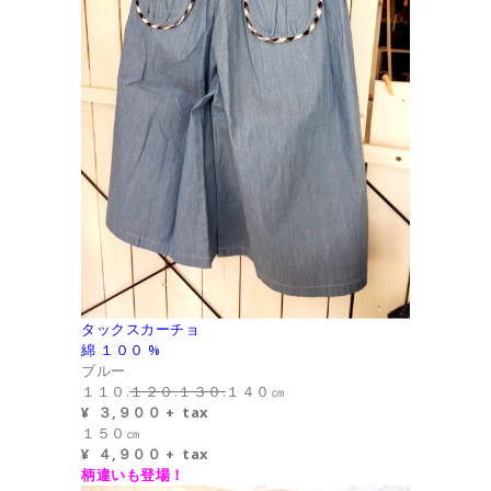
タックスカーチョ
綿 １００ %
ブルー
１１０.
１２０.１３０.
１４０㎝
¥ ３,９００ + tax
１５０㎝
¥ ４,９００ + tax
柄違いも登場！