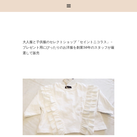
HOME
⼤⼈服と⼦供服のセレクトショップ「セイントニコラス」 –
お知らせ
プレゼント⽤にぴったりのお洋服を創業30年のスタッフが厳
選して販売
お買い物
スタッフブログ
INSTAGRAM
取扱いブランド
お問い合わせ