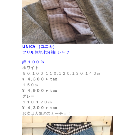
UNICA （ユニカ）
フリル無地七分袖Tシャツ
綿 １００ %
ホワイト
９０.１００.１１０.１２０.１３０.１４０㎝
¥ ４,３００ + tax
１５０㎝
¥ ４,９００ + tax
グレー
１１０.１２０㎝
¥ ４,３００ + tax
お次は人気のスカーチョ！