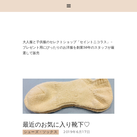
HOME
⼤⼈服と⼦供服のセレクトショップ「セイントニコラス」 –
お知らせ
プレゼント⽤にぴったりのお洋服を創業30年のスタッフが厳
選して販売
お買い物
スタッフブログ
INSTAGRAM
取扱いブランド
お問い合わせ
最近のお気に入り靴下♡
シューズ・ソックス
2019年6月17日