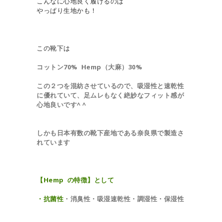
こんなに心地良く履けるのは
やっぱり生地かも！
この靴下は
コットン70% Hemp（大麻）30%
この２つを混紡させているので、吸湿性と速乾性
に優れていて、足ムレもなく絶妙なフィット感が
心地良いです^ ^
しかも日本有数の靴下産地である奈良県で製造さ
れています
【Hemp の特徴】として
・抗菌性
・消臭性
・吸湿速乾性
・調湿性
・保湿性