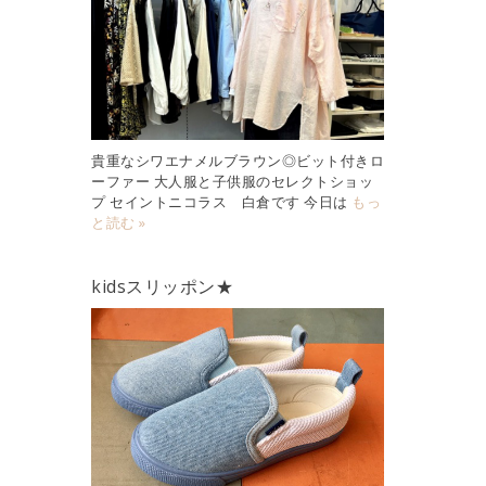
貴重なシワエナメルブラウン◎ビット付きロ
ーファー 大人服と子供服のセレクトショッ
プ セイントニコラス 白倉です 今日は
もっ
と読む »
kidsスリッポン★