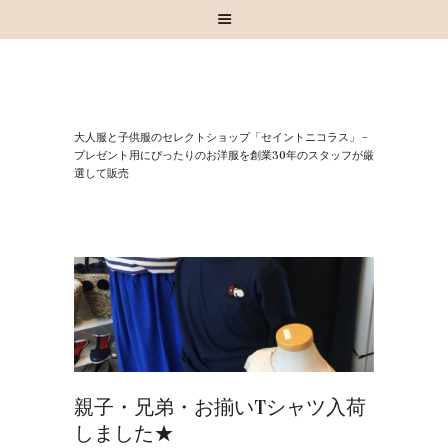
HOME
⼤⼈服と⼦供服のセレクトショップ「セイントニコラス」 –
お知らせ
プレゼント⽤にぴったりのお洋服を創業30年のスタッフが厳
選して販売
お買い物
スタッフブログ
INSTAGRAM
取扱いブランド
お問い合わせ
親子・兄弟・お揃いTシャツ入荷
しました★