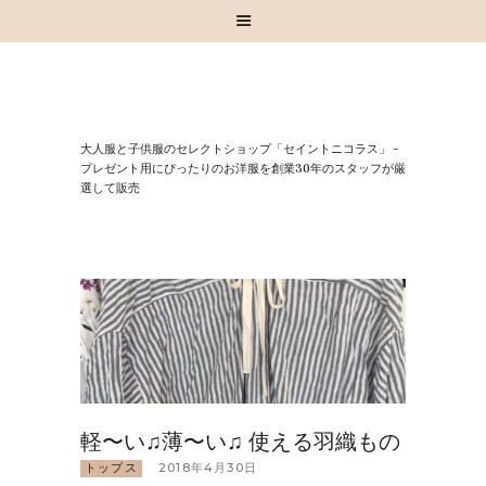
HOME
⼤⼈服と⼦供服のセレクトショップ「セイントニコラス」 –
お知らせ
プレゼント⽤にぴったりのお洋服を創業30年のスタッフが厳
選して販売
お買い物
スタッフブログ
INSTAGRAM
取扱いブランド
お問い合わせ
軽〜い♫薄〜い♫ 使える羽織もの
トップス
2018年4月30日