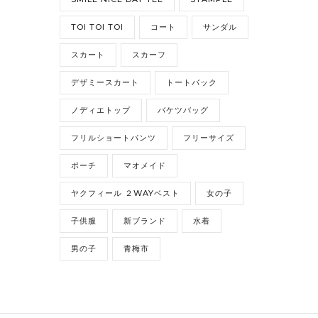
TOI TOI TOI
コート
サンダル
スカート
スカーフ
デザミースカート
トートバック
ノディエトップ
バケツバッグ
フリルショートパンツ
フリーサイズ
ポーチ
マオメイド
ヤクフィール ２WAYベスト
女の子
子供服
新ブランド
水着
男の子
青梅市