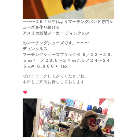
〜〜〜１９４０年代より
マーチングバンド専門シ
ューズを作り続ける
アメリカ老舗メーカー ディンクルス
の
マーチングシューズです。〜〜〜
ディンクルス
マーチングシューズ
ブラック
６.５／２３〜２３.
５ ㎝
７ ／２３.５〜２４ ㎝
７.５／２４〜２４.
５ ㎝
¥ ８,８００ + tax
ぜひチェックしてみてくださいね。
本日もご来店お待ちしております