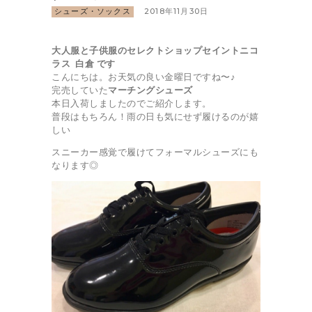
シューズ・ソックス
2018年11月30日
大人服と子供服のセレクトショップ
セイントニコ
ラス 白倉 です
こんにちは。お天気の良い金曜日ですね〜♪
完売していた
マーチングシューズ
本日入荷しましたのでご紹介します。
普段はもちろん！雨の日も気にせず履けるのが嬉
しい
スニーカー感覚で履けてフォーマルシューズにも
なります◎