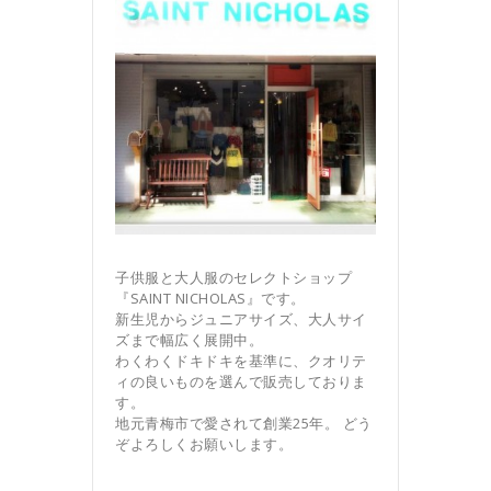
子供服と大人服のセレクトショップ
『SAINT NICHOLAS』です。
新生児からジュニアサイズ、大人サイ
ズまで幅広く展開中。
わくわくドキドキを基準に、クオリテ
ィの良いものを選んで販売しておりま
す。
地元青梅市で愛されて創業25年。 どう
ぞよろしくお願いします。