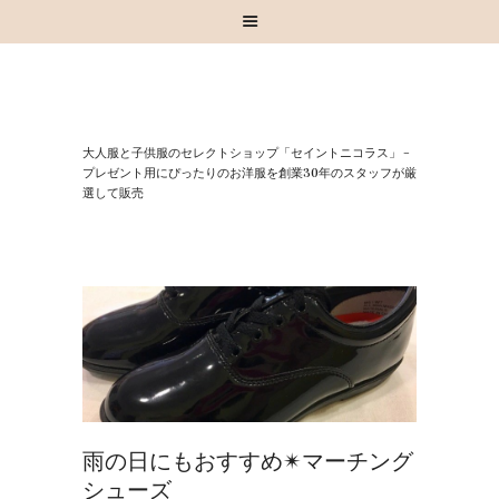
HOME
⼤⼈服と⼦供服のセレクトショップ「セイントニコラス」 –
お知らせ
プレゼント⽤にぴったりのお洋服を創業30年のスタッフが厳
選して販売
お買い物
スタッフブログ
INSTAGRAM
取扱いブランド
お問い合わせ
雨の日にもおすすめ✴︎マーチング
シューズ