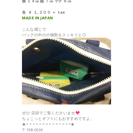
横 １４㎝ 縦 ７㎝ マチ ６㎝
各 ¥ １,２００ ＋ tax
MADE IN JAPAN
こんな感じで
バッグの中の小物類をスッキリと◎
ぜひ 店頭でご覧くださいませ
ちょこっとギフトにもおすすめですよ。
★= = = = = = = = = = = = = =★
〒198-0036