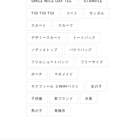
SMILE NICE DAY TEE
STAMPLE
TOI TOI TOI
コート
サンダル
スカート
スカーフ
デザミースカート
トートバック
ノディエトップ
バケツバッグ
フリルショートパンツ
フリーサイズ
ポーチ
マオメイド
ヤクフィール ２WAYベスト
女の子
子供服
新ブランド
水着
男の子
青梅市