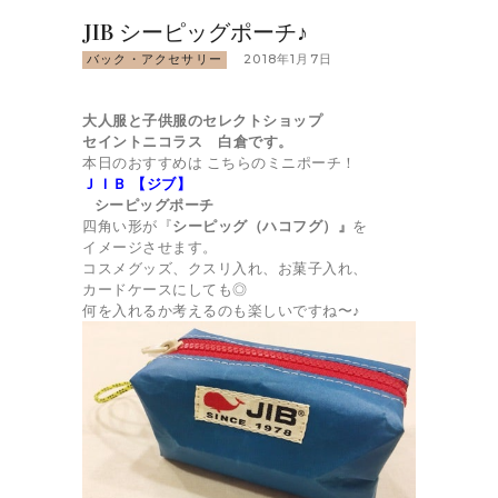
JIB シーピッグポーチ♪
バック・アクセサリー
2018年1月7日
大人服と子供服のセレクトショップ
セイントニコラス 白倉です。
本日のおすすめは こちらのミニポーチ！
ＪＩＢ 【ジブ】
シーピッグポーチ
四角い形が『
シーピッグ（ハコフグ）』
を
イメージさせます。
コスメグッズ、クスリ入れ、お菓子入れ、
カードケースにしても◎
何を入れるか考えるのも楽しいですね〜♪