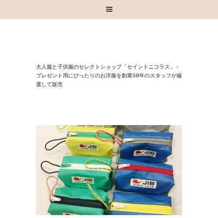
HOME
⼤⼈服と⼦供服のセレクトショップ「セイントニコラス」 –
お知らせ
プレゼント⽤にぴったりのお洋服を創業30年のスタッフが厳
選して販売
お買い物
スタッフブログ
INSTAGRAM
取扱いブランド
お問い合わせ