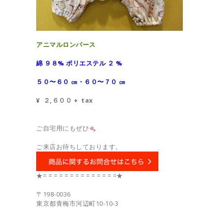
アニマルロンパース
綿 ９８% ポリエステル ２ %
５０〜６０ ㎝・６０〜７０ ㎝
¥ ２,６００ + tax
ご自宅用にもぜひ
ご来店お待ちしております。
★= = = = = = = = = = = = = =★
〒198-0036
東京都青梅市河辺町10-10-3