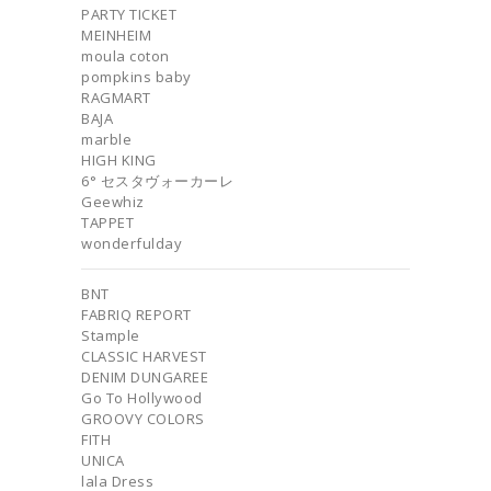
PARTY TICKET
MEINHEIM
moula coton
pompkins baby
RAGMART
BAJA
marble
HIGH KING
6° セスタヴォーカーレ
Geewhiz
TAPPET
wonderfulday
BNT
FABRIQ REPORT
Stample
CLASSIC HARVEST
DENIM DUNGAREE
Go To Hollywood
GROOVY COLORS
FITH
UNICA
lala Dress