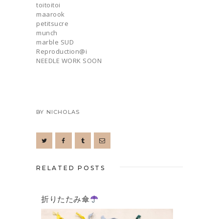
toitoitoi
maarook
petitsucre
munch
marble SUD
Reproduction@i
NEEDLE WORK SOON
BY
NICHOLAS
RELATED POSTS
折りたたみ傘