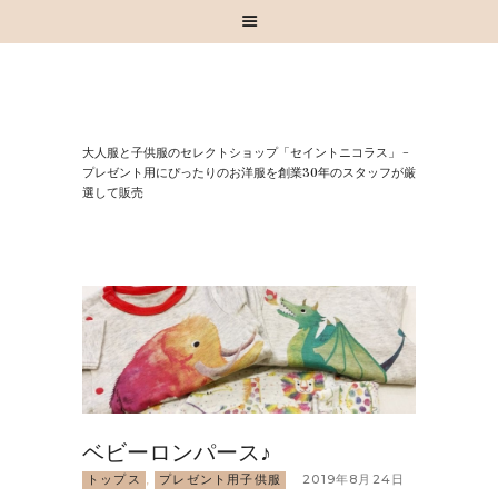
HOME
⼤⼈服と⼦供服のセレクトショップ「セイントニコラス」 –
お知らせ
プレゼント⽤にぴったりのお洋服を創業30年のスタッフが厳
選して販売
お買い物
スタッフブログ
INSTAGRAM
取扱いブランド
お問い合わせ
ベビーロンパース♪
トップス
,
プレゼント用子供服
2019年8月24日