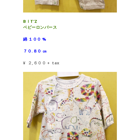
BＩT’Z
ベビーロンパース
綿 １００ %
７０.８０ ㎝
¥ ２,６００ + tax