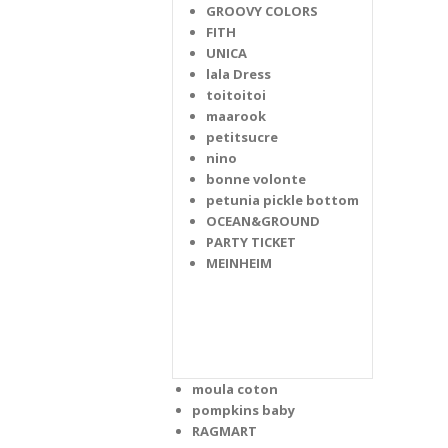
GROOVY COLORS
FITH
UNICA
lala Dress
toitoitoi
maarook
petitsucre
nino
bonne volonte
petunia pickle bottom
OCEAN&GROUND
PARTY TICKET
MEINHEIM
moula coton
pompkins baby
RAGMART