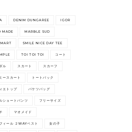
S
A
DENIM DUNGAREE
IGOR
 MADE
MARBLE SUD
GMART
SMILE NICE DAY TEE
MPLE
TOI TOI TOI
コート
ダル
スカート
スカーフ
ミースカート
トートバック
ィエトップ
バケツバッグ
ルショートパンツ
フリーサイズ
チ
マオメイド
フィール ２WAYベスト
女の子