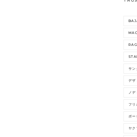
TAG
BAJ
MAO
RA
STA
サン
デザ
ノデ
フリ
ポー
ヤク