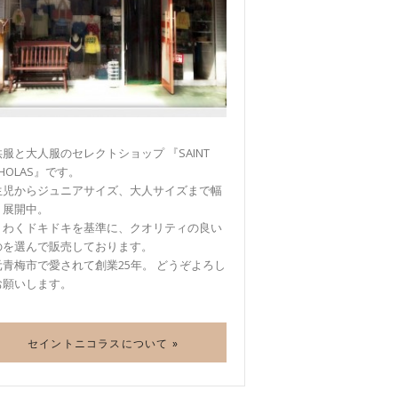
服と大人服のセレクトショップ 『SAINT
CHOLAS』です。
生児からジュニアサイズ、大人サイズまで幅
く展開中。
くわくドキドキを基準に、クオリティの良い
のを選んで販売しております。
元青梅市で愛されて創業25年。 どうぞよろし
お願いします。
セイントニコラスについて »