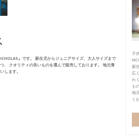
ス
子供
NICHOLAS』です。 新生児からジュニアサイズ、大人サイズまで
NI
つ、 クオリティの良いものを選んで販売しております。 地元青
新
願いします。
広
わ
も
地
く