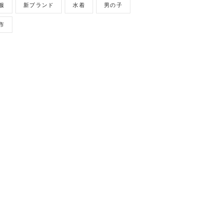
服
新ブランド
水着
男の子
市