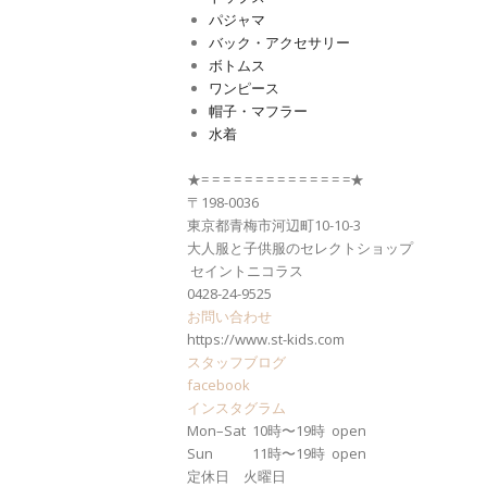
パジャマ
バック・アクセサリー
ボトムス
ワンピース
帽子・マフラー
水着
★= = = = = = = = = = = = = =★
〒198-0036
東京都青梅市河辺町10-10-3
大人服と子供服のセレクトショップ
セイントニコラス
0428-24-9525
お問い合わせ
https://www.st-kids.com
スタッフブログ
facebook
インスタグラム
Mon–Sat 10時〜19時 open
Sun 11時〜19時 open
定休日 火曜日