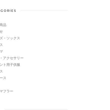
EGORIES
商品
せ
ズ・ソックス
ス
マ
・アクセサリー
ント用子供服
ス
ース
マフラー