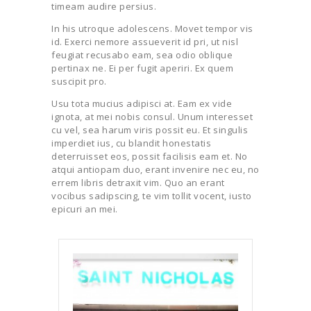
timeam audire persius.
In his utroque adolescens. Movet tempor vis
id. Exerci nemore assueverit id pri, ut nisl
feugiat recusabo eam, sea odio oblique
pertinax ne. Ei per fugit aperiri. Ex quem
suscipit pro.
Usu tota mucius adipisci at. Eam ex vide
ignota, at mei nobis consul. Unum interesset
cu vel, sea harum viris possit eu. Et singulis
imperdiet ius, cu blandit honestatis
deterruisset eos, possit facilisis eam et. No
atqui antiopam duo, erant invenire nec eu, no
errem libris detraxit vim. Quo an erant
vocibus sadipscing, te vim tollit vocent, iusto
epicuri an mei.