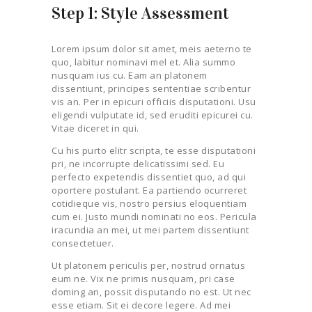
Step 1: Style Assessment
Lorem ipsum dolor sit amet, meis aeterno te
quo, labitur nominavi mel et. Alia summo
nusquam ius cu. Eam an platonem
dissentiunt, principes sententiae scribentur
vis an. Per in epicuri officiis disputationi. Usu
eligendi vulputate id, sed eruditi epicurei cu.
Vitae diceret in qui.
Cu his purto elitr scripta, te esse disputationi
pri, ne incorrupte delicatissimi sed. Eu
perfecto expetendis dissentiet quo, ad qui
oportere postulant. Ea partiendo ocurreret
cotidieque vis, nostro persius eloquentiam
cum ei. Justo mundi nominati no eos. Pericula
iracundia an mei, ut mei partem dissentiunt
consectetuer.
Ut platonem periculis per, nostrud ornatus
eum ne. Vix ne primis nusquam, pri case
doming an, possit disputando no est. Ut nec
esse etiam. Sit ei decore legere. Ad mei