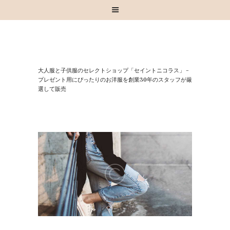
HOME
⼤⼈服と⼦供服のセレクトショップ「セイントニコラス」 –
お知らせ
プレゼント⽤にぴったりのお洋服を創業30年のスタッフが厳
選して販売
お買い物
スタッフブログ
INSTAGRAM
取扱いブランド
お問い合わせ