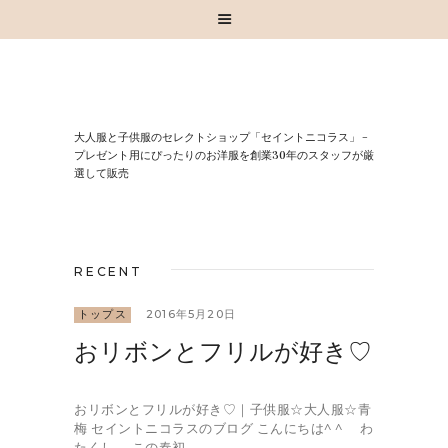
HOME
⼤⼈服と⼦供服のセレクトショップ「セイントニコラス」 –
お知らせ
プレゼント⽤にぴったりのお洋服を創業30年のスタッフが厳
選して販売
お買い物
スタッフブログ
INSTAGRAM
RECENT
取扱いブランド
お問い合わせ
トップス
2016年5月20日
おリボンとフリルが好き♡
おリボンとフリルが好き♡｜子供服☆大人服☆青
梅 セイントニコラスのブログ こんにちは^ ^ わ
たくし、 この春初…