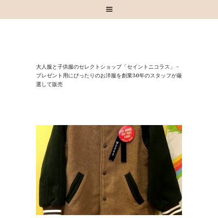
HOME
⼤⼈服と⼦供服のセレクトショップ「セイントニコラス」 –
お知らせ
プレゼント⽤にぴったりのお洋服を創業30年のスタッフが厳
選して販売
お買い物
スタッフブログ
INSTAGRAM
取扱いブランド
お問い合わせ