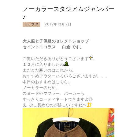
ノーカラースタジアムジャンパー
♪
トップス
2017年12月2日
大人服と子供服のセレクトショップ
セイントニコラス 白倉 です。
ご覧いただきありがとうございます
１２月に入りましたね
まだまだ寒いのはこれから。
おすすめアウターいろいろございますが、、、
本日のおすすめはこちら。
ノーカラーのため、
スヌードやマフラー、パーカーも
すっきりコーディネートできますよ◎
丈 少し長めなのが嬉しいですね〜