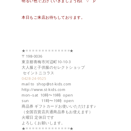
明るい色で上げていきましょうね( ´ ▽ ` )ﾉ
本日もご来店お待ちしております。
★= = = = = = = = = = = = = =★
〒198-0036
東京都青梅市河辺町10-10-3
大人服と子供服のセレクトショップ
セイントニコラス
0428-24-9525
mail to shop@st-kids.com
http://www.st-kids.com
mon–sat 10時〜19時 open
sun 11時〜19時 open
商品券 ギフトカードお使いいただけます♪
（全国百貨店共通商品券もお使えます）
火曜日 定休日です
よろしくお願いします。
★= = = = = = = = = = = = = =★