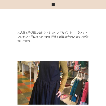
HOME
⼤⼈服と⼦供服のセレクトショップ「セイントニコラス」 –
お知らせ
プレゼント⽤にぴったりのお洋服を創業30年のスタッフが厳
選して販売
お買い物
スタッフブログ
INSTAGRAM
取扱いブランド
お問い合わせ