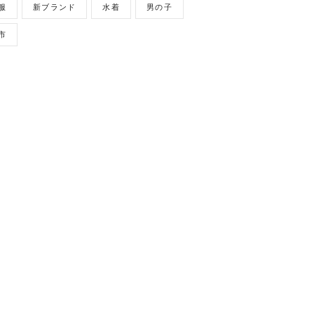
服
新ブランド
水着
男の子
市