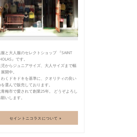
服と大人服のセレクトショップ 『SAINT
CHOLAS』です。
生児からジュニアサイズ、大人サイズまで幅
く展開中。
くわくドキドキを基準に、クオリティの良い
のを選んで販売しております。
元青梅市で愛されて創業25年。 どうぞよろし
お願いします。
セイントニコラスについて »