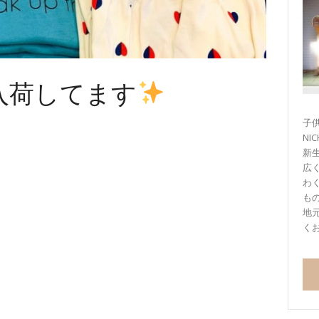
入荷してます
子供
NI
新
広
わ
も
地
く