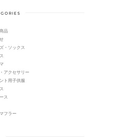
EGORIES
商品
せ
ズ・ソックス
ス
マ
・アクセサリー
ント用子供服
ス
ース
マフラー