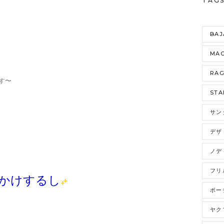
TAG
BAJ
MAO
RA
す〜
STA
サン
デザ
ノデ
フリ
かけするし
ポー
ヤク