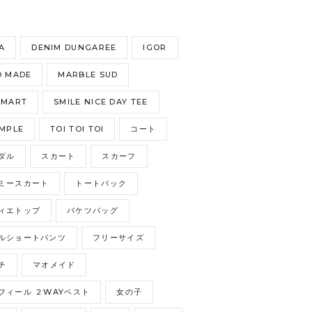
S
A
DENIM DUNGAREE
IGOR
 MADE
MARBLE SUD
GMART
SMILE NICE DAY TEE
MPLE
TOI TOI TOI
コート
ダル
スカート
スカーフ
ミースカート
トートバック
ィエトップ
バケツバッグ
ルショートパンツ
フリーサイズ
チ
マオメイド
フィール ２WAYベスト
女の子