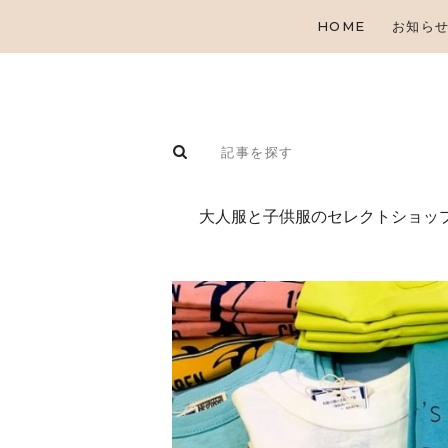
HOME
お知ら
⼤⼈服と⼦供服のセレクトショップ