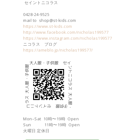
セイントニコラス
0428-24-9525
mail to shop@st-kids.com
https://www.st-kids.com
http://www.facebook.com/nicholas199577
https://www.instagram.com/nicholas199577
ニコラス ブログ
https://ameblo.jp/nicholas199577/
Mon–Sat 10時〜19時 Open
Sun 11時〜19時 Open
火曜日 定休日