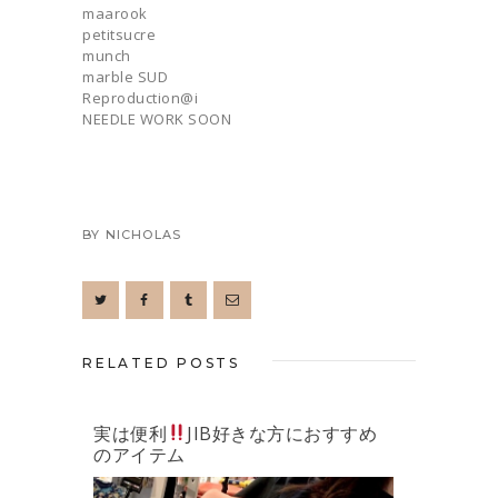
maarook
petitsucre
munch
marble SUD
Reproduction@i
NEEDLE WORK SOON
BY
NICHOLAS
RELATED POSTS
実は便利
JIB好きな方におすすめ
のアイテム