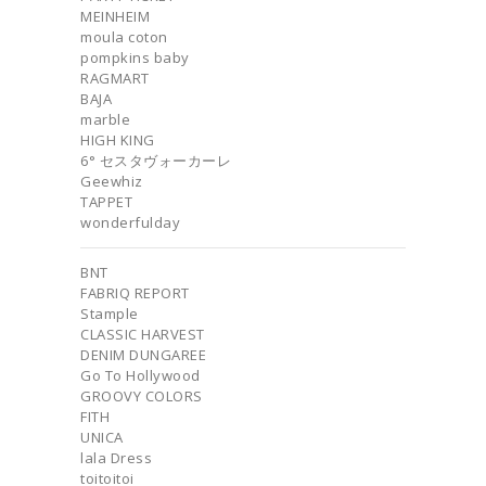
MEINHEIM
moula coton
pompkins baby
RAGMART
BAJA
marble
HIGH KING
6° セスタヴォーカーレ
Geewhiz
TAPPET
wonderfulday
BNT
FABRIQ REPORT
Stample
CLASSIC HARVEST
DENIM DUNGAREE
Go To Hollywood
GROOVY COLORS
FITH
UNICA
lala Dress
toitoitoi