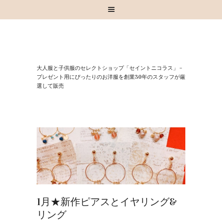
HOME
⼤⼈服と⼦供服のセレクトショップ「セイントニコラス」 –
お知らせ
プレゼント⽤にぴったりのお洋服を創業30年のスタッフが厳
選して販売
お買い物
スタッフブログ
INSTAGRAM
取扱いブランド
お問い合わせ
1月★新作ピアスとイヤリング&
リング