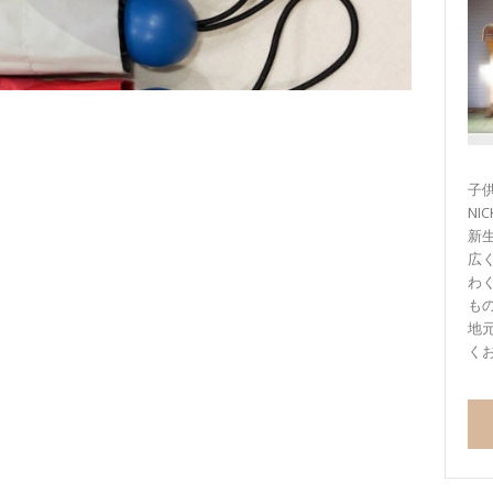
子供
NI
新
広
わ
も
地
く