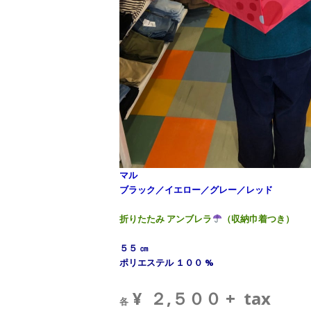
マル
ブラック／イエロー／グレー／レッド
折りたたみ アンブレラ
（収納巾着つき）
５５ ㎝
ポリエステル １００ %
¥ ２,５００ + tax
各