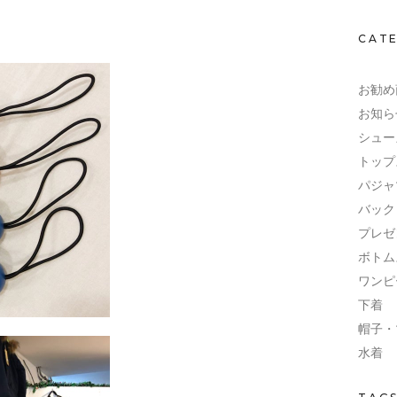
CAT
お勧め
お知ら
シュー
トップ
パジャ
バック
プレゼ
ボトム
ワンピ
下着
帽子・
水着