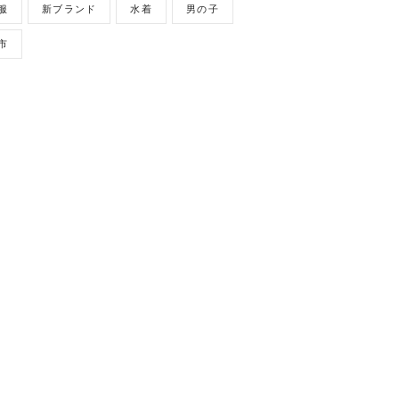
服
新ブランド
水着
男の子
市