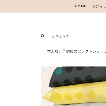
HOME
お知ら
⼤⼈服と⼦供服のセレクトショップ