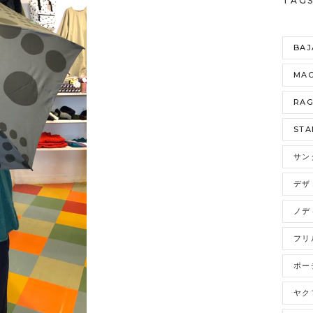
TAG
BAJ
MAO
RA
STA
サン
デザ
ノデ
フリ
ポー
ヤク