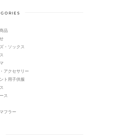
EGORIES
商品
せ
ズ・ソックス
ス
マ
・アクセサリー
ント用子供服
ス
ース
マフラー