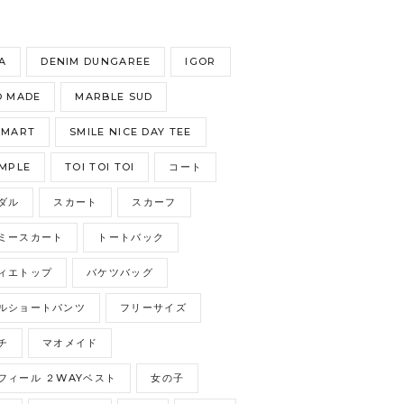
S
A
DENIM DUNGAREE
IGOR
 MADE
MARBLE SUD
GMART
SMILE NICE DAY TEE
MPLE
TOI TOI TOI
コート
ダル
スカート
スカーフ
ミースカート
トートバック
ィエトップ
バケツバッグ
ルショートパンツ
フリーサイズ
チ
マオメイド
フィール ２WAYベスト
女の子