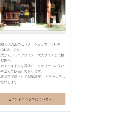
服と大人服のセレクトショップ 『SAINT
CHOLAS』です。
生児からジュニアサイズ、大人サイズまで幅
く展開中。
くわくドキドキを基準に、クオリティの良い
のを選んで販売しております。
元青梅市で愛されて創業25年。 どうぞよろし
お願いします。
セイントニコラスについて »