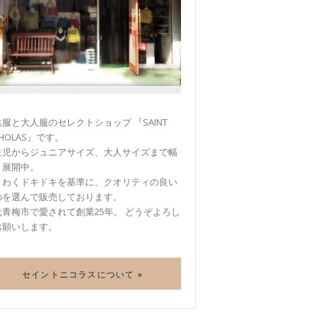
服と大人服のセレクトショップ 『SAINT
CHOLAS』です。
生児からジュニアサイズ、大人サイズまで幅
く展開中。
くわくドキドキを基準に、クオリティの良い
のを選んで販売しております。
元青梅市で愛されて創業25年。 どうぞよろし
お願いします。
セイントニコラスについて »