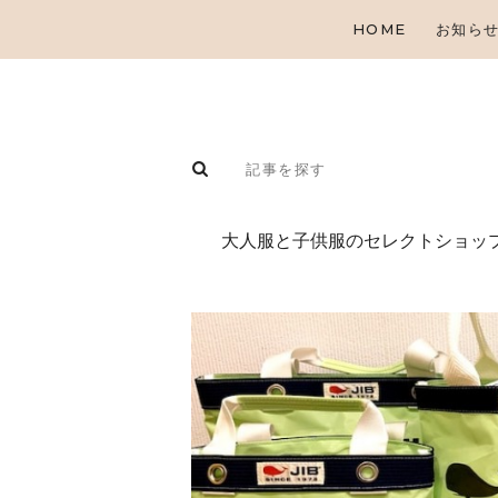
HOME
お知ら
⼤⼈服と⼦供服のセレクトショップ