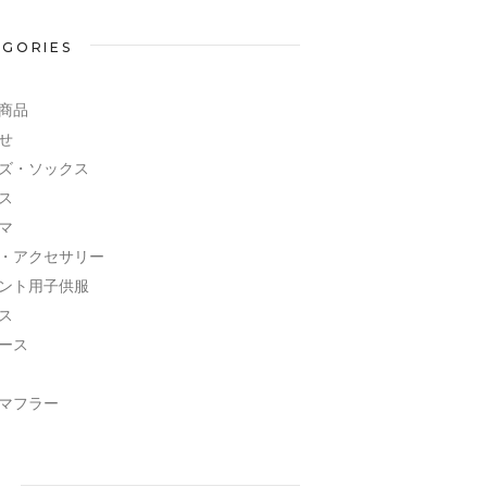
EGORIES
商品
せ
ズ・ソックス
ス
マ
・アクセサリー
ント用子供服
ス
ース
マフラー