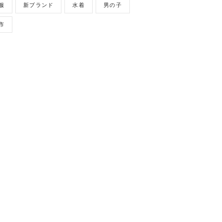
服
新ブランド
水着
男の子
市