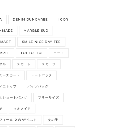
S
A
DENIM DUNGAREE
IGOR
 MADE
MARBLE SUD
GMART
SMILE NICE DAY TEE
MPLE
TOI TOI TOI
コート
ダル
スカート
スカーフ
ミースカート
トートバック
ィエトップ
バケツバッグ
ルショートパンツ
フリーサイズ
チ
マオメイド
フィール ２WAYベスト
女の子