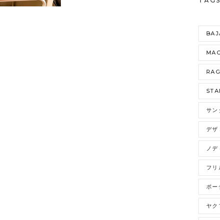
TAG
BAJ
MAO
RA
STA
サン
デザ
ノデ
フリ
ポー
ヤク