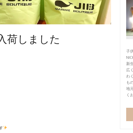
入荷しました
子供
NI
新
広
わ
も
地
く
す