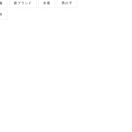
服
新ブランド
水着
男の子
市