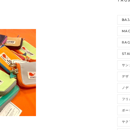
TAG
BAJ
MAO
RA
STA
サン
デザ
ノデ
フリ
ポー
ヤク