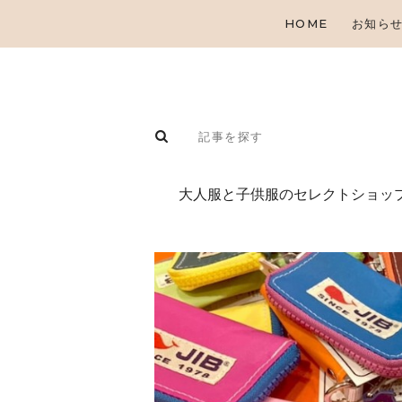
HOME
お知ら
⼤⼈服と⼦供服のセレクトショップ