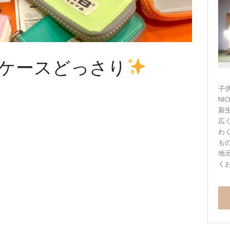
キーケースどっさり
子供
NI
新
広
わ
も
地
く