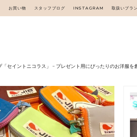
HOME
せ
お買い物
スタッフブログ
INSTAGRAM
取扱いブラ
お知らせ
お買い物
スタッフブログ
INSTAGRAM
「セイントニコラス」 – プレゼント⽤にぴったりのお洋服を
取扱いブランド
お問い合わせ