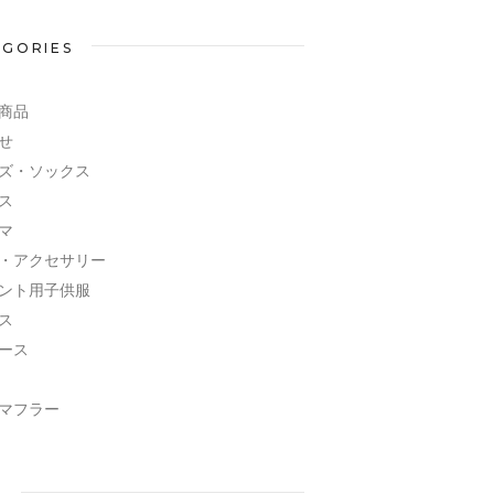
EGORIES
商品
せ
ズ・ソックス
ス
マ
・アクセサリー
ント用子供服
ス
ース
マフラー