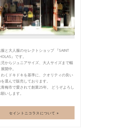
服と大人服のセレクトショップ 『SAINT
CHOLAS』です。
生児からジュニアサイズ、大人サイズまで幅
く展開中。
くわくドキドキを基準に、クオリティの良い
のを選んで販売しております。
元青梅市で愛されて創業25年。 どうぞよろし
お願いします。
セイントニコラスについて »