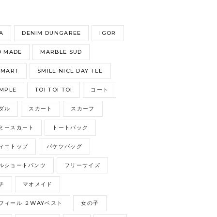
S
A
DENIM DUNGAREE
IGOR
 MADE
MARBLE SUD
GMART
SMILE NICE DAY TEE
MPLE
TOI TOI TOI
コート
ダル
スカート
スカーフ
ミースカート
トートバック
ィエトップ
バケツバッグ
ルショートパンツ
フリーサイズ
チ
マオメイド
フィール ２WAYベスト
女の子