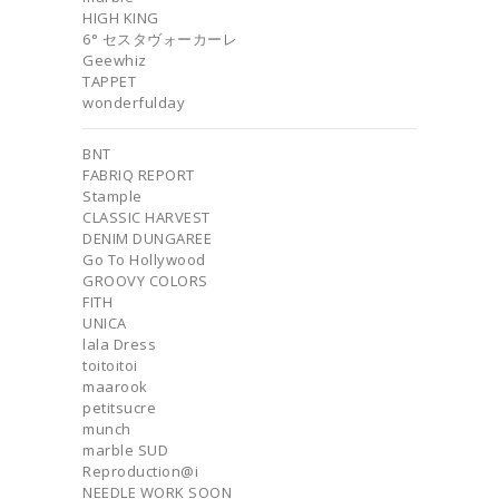
HIGH KING
6° セスタヴォーカーレ
Geewhiz
TAPPET
wonderfulday
BNT
FABRIQ REPORT
Stample
CLASSIC HARVEST
DENIM DUNGAREE
Go To Hollywood
GROOVY COLORS
FITH
UNICA
lala Dress
toitoitoi
maarook
petitsucre
munch
marble SUD
Reproduction@i
NEEDLE WORK SOON