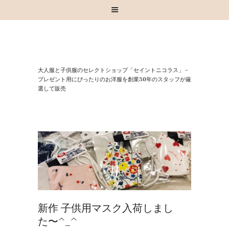
HOME
⼤⼈服と⼦供服のセレクトショップ「セイントニコラス」 –
お知らせ
プレゼント⽤にぴったりのお洋服を創業30年のスタッフが厳
選して販売
お買い物
スタッフブログ
INSTAGRAM
取扱いブランド
お問い合わせ
新作 子供用マスク入荷しまし
た〜^_^