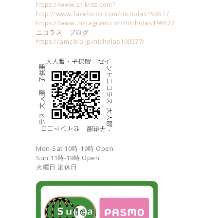
https://www.st-kids.com?
http://www.facebook.com/nicholas199577
https://www.instagram.com/nicholas199577
ニコラス ブログ
https://ameblo.jp/nicholas199577/
Mon-Sat 10時-19時 Open
Sun 11時-19時 Open
火曜日 定休日