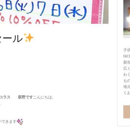
セール
子供
NI
新
広
わ
も
地
く
コラ
ス 萩野です
こんにちは。
。
ができます