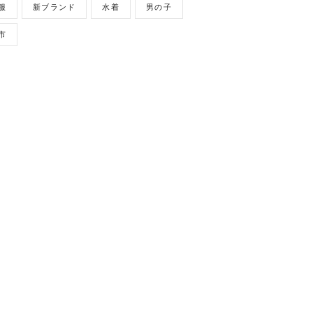
服
新ブランド
水着
男の子
市