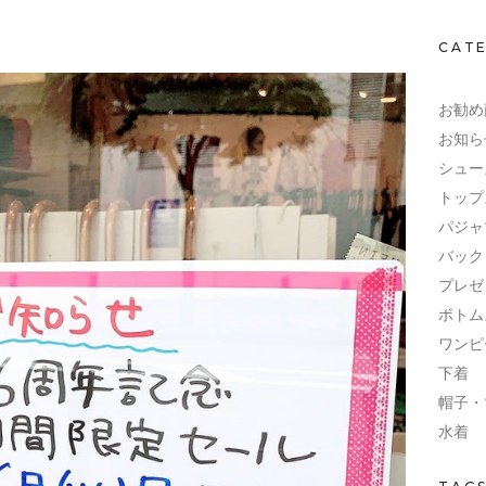
CAT
お勧め
お知ら
シュー
トップ
パジャ
バック
プレゼ
ボトム
ワンピ
下着
帽子・
水着