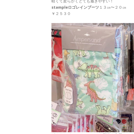
軽くて柔らかくとても履きやすい！
stample
ロゴレインブーツ
１３㎝〜２０㎝
￥２５３０