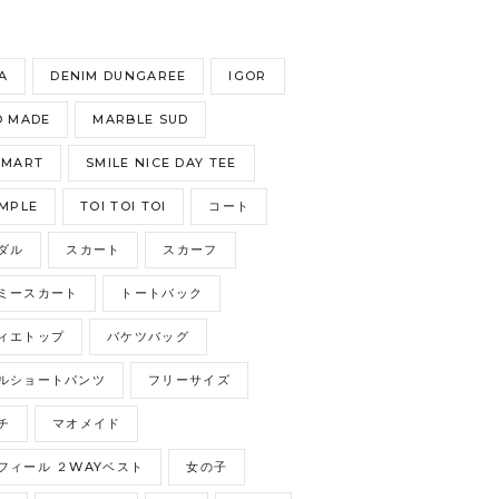
S
A
DENIM DUNGAREE
IGOR
 MADE
MARBLE SUD
GMART
SMILE NICE DAY TEE
MPLE
TOI TOI TOI
コート
ダル
スカート
スカーフ
ミースカート
トートバック
ィエトップ
バケツバッグ
ルショートパンツ
フリーサイズ
チ
マオメイド
フィール ２WAYベスト
女の子