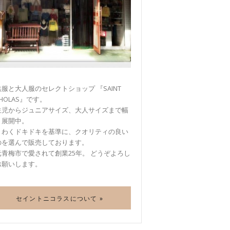
服と大人服のセレクトショップ 『SAINT
CHOLAS』です。
生児からジュニアサイズ、大人サイズまで幅
く展開中。
くわくドキドキを基準に、クオリティの良い
のを選んで販売しております。
元青梅市で愛されて創業25年。 どうぞよろし
お願いします。
セイントニコラスについて »