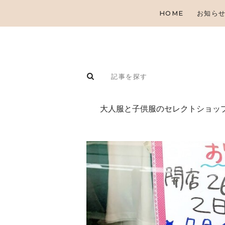
HOME
お知ら
⼤⼈服と⼦供服のセレクトショップ