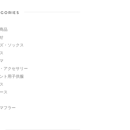
EGORIES
商品
せ
ズ・ソックス
ス
マ
・アクセサリー
ント用子供服
ス
ース
マフラー