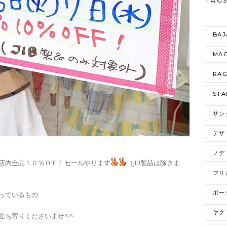
TAG
BAJ
MAO
RA
STA
サン
デザ
ノデ
店内全品１０％ＯＦＦセールやります
（JIB製品は除きま
フリ
ポー
っているもの
ヤク
ち寄りくださいませ^ ^