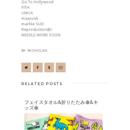
Go To Hollywood
FITH
UNICA
maarook
marble SUD
Reproduction@i
NEEDLE WORK SOON
BY
NICHOLAS
RELATED POSTS
フェイスタオル&折りたたみ傘&キ
ッズ傘