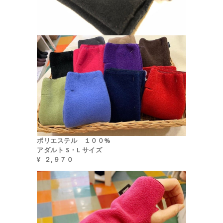
ポリエステル １００%
アダルト
S・L サイズ
¥ ２,９７０