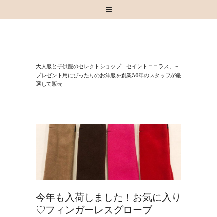
HOME
⼤⼈服と⼦供服のセレクトショップ「セイントニコラス」 –
お知らせ
プレゼント⽤にぴったりのお洋服を創業30年のスタッフが厳
選して販売
お買い物
スタッフブログ
INSTAGRAM
取扱いブランド
お問い合わせ
今年も入荷しました！お気に入り
♡フィンガーレスグローブ