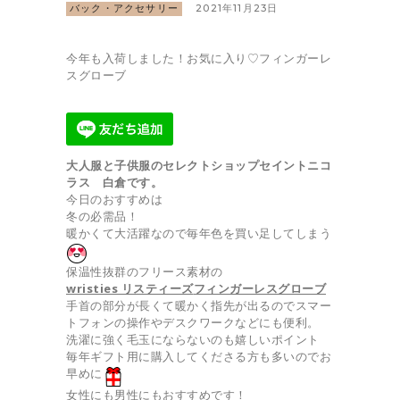
バック・アクセサリー
2021年11月23日
今年も入荷しました！お気に入り♡フィンガーレ
スグローブ
大人服と子供服のセレクトショップ
セイントニコ
ラス 白倉です。
今日のおすすめは
冬の必需品！
暖かくて大活躍なので毎年色を買い足してしまう
保温性抜群のフリース素材の
wristies リスティーズ
フィンガーレスグローブ
手首の部分が長くて暖かく指先が出るのでスマー
トフォンの操作やデスクワークなどにも便利。
洗濯に強く毛玉にならないのも嬉しいポイント
毎年ギフト用に購入してくださる方も多いのでお
早めに
女性にも男性にもおすすめです！