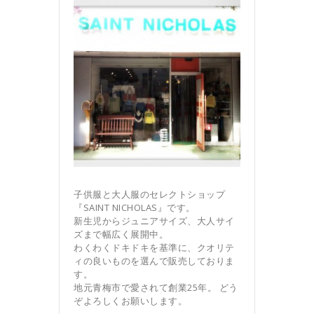
子供服と大人服のセレクトショップ
『SAINT NICHOLAS』です。
新生児からジュニアサイズ、大人サイ
ズまで幅広く展開中。
わくわくドキドキを基準に、クオリテ
ィの良いものを選んで販売しておりま
す。
地元青梅市で愛されて創業25年。 どう
ぞよろしくお願いします。