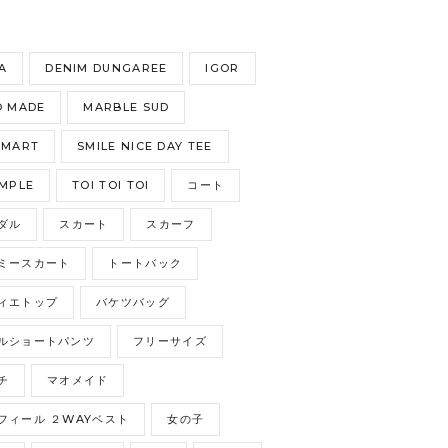
S
A
DENIM DUNGAREE
IGOR
 MADE
MARBLE SUD
GMART
SMILE NICE DAY TEE
MPLE
TOI TOI TOI
コート
ダル
スカート
スカーフ
ミースカート
トートバック
ィエトップ
バケツバッグ
ルショートパンツ
フリーサイズ
チ
マオメイド
フィール ２WAYベスト
女の子