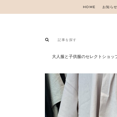
HOME
お知ら
⼤⼈服と⼦供服のセレクトショップ