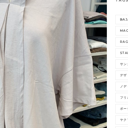
TAG
BAJ
MAO
RA
STA
サン
デザ
ノデ
フリ
ポー
ヤク