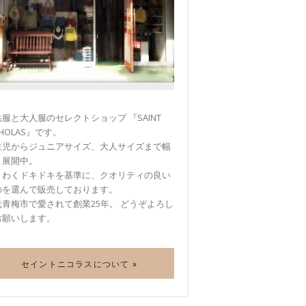
服と大人服のセレクトショップ 『SAINT
CHOLAS』です。
生児からジュニアサイズ、大人サイズまで幅
く展開中。
くわくドキドキを基準に、クオリティの良い
のを選んで販売しております。
元青梅市で愛されて創業25年。 どうぞよろし
お願いします。
セイントニコラスについて »