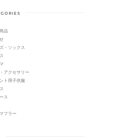
EGORIES
商品
せ
ズ・ソックス
ス
マ
・アクセサリー
ント用子供服
ス
ース
マフラー