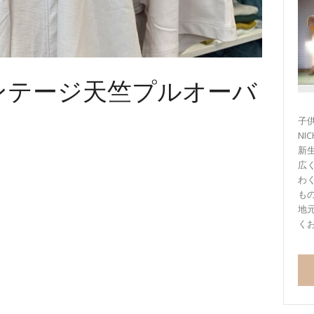
seヴィンテージ天竺プルオーバ
子供
NI
新
広
わ
も
地
く