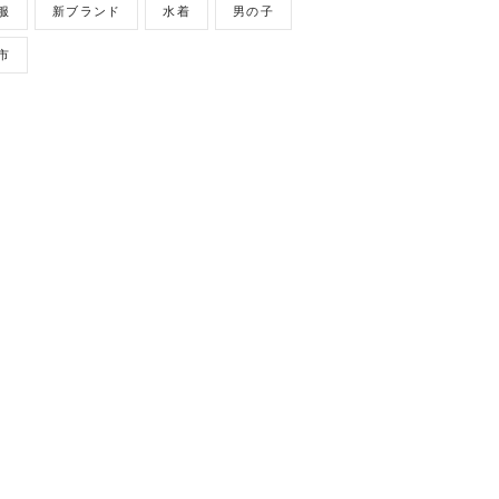
服
新ブランド
水着
男の子
市