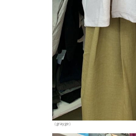
（grayge）