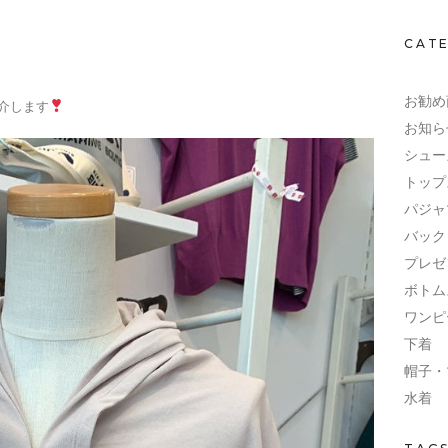
CAT
お勧め
介します
お知ら
シュー
トップ
パジャ
バック
プレゼ
ボトム
ワンピ
下着
帽子・
水着