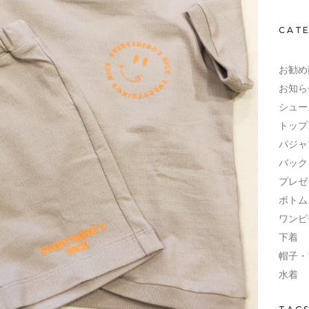
CAT
お勧め
お知ら
シュー
トップ
パジャ
バック
プレゼ
ボトム
ワンピ
下着
帽子・
水着