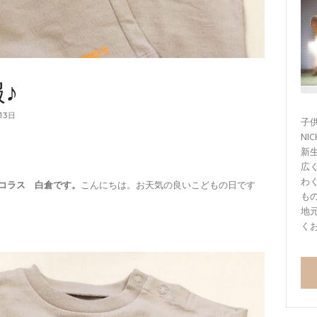
♪
13日
子供
NI
新
広
わ
コラス 白倉です。
こんにちは。お天気の良いこどもの日です
も
地
く