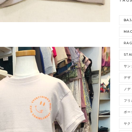
TAG
BAJ
MAO
RA
STA
サン
デザ
ノデ
フリ
ポー
ヤク