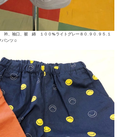
ス
衿、袖口、裾 綿 １００%
ライトグレー
８０.９０.９５.１
パンツ☺︎