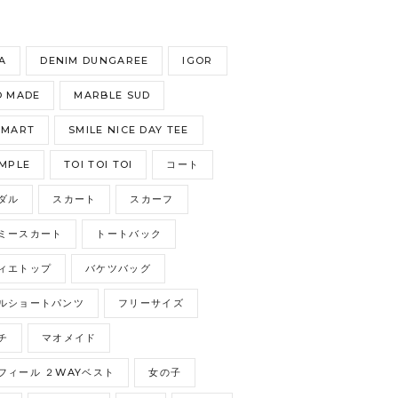
S
A
DENIM DUNGAREE
IGOR
 MADE
MARBLE SUD
GMART
SMILE NICE DAY TEE
MPLE
TOI TOI TOI
コート
ダル
スカート
スカーフ
ミースカート
トートバック
ィエトップ
バケツバッグ
ルショートパンツ
フリーサイズ
チ
マオメイド
フィール ２WAYベスト
女の子