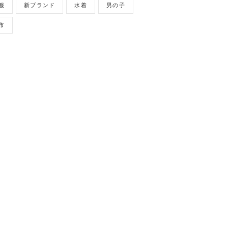
服
新ブランド
水着
男の子
市