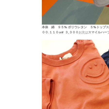
本体 綿 ９５% ポリウレタン ５%
トップ
００.１１０㎝
¥ ３,３００
お次は
スマイルハーフ