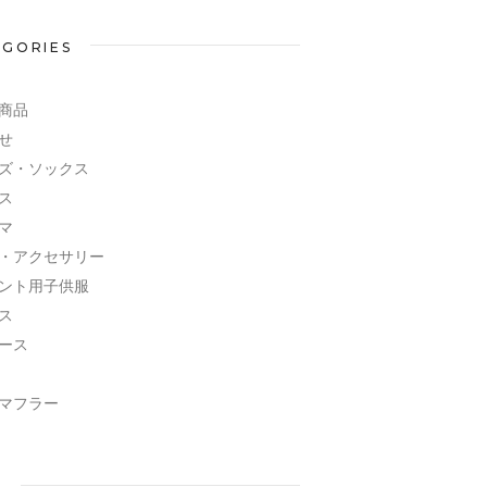
EGORIES
商品
せ
ズ・ソックス
ス
マ
・アクセサリー
ント用子供服
ス
ース
マフラー