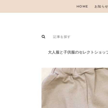
HOME
お知ら
⼤⼈服と⼦供服のセレクトショップ