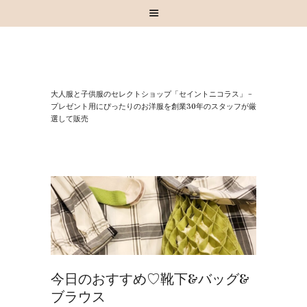
HOME
⼤⼈服と⼦供服のセレクトショップ「セイントニコラス」 –
お知らせ
プレゼント⽤にぴったりのお洋服を創業30年のスタッフが厳
選して販売
お買い物
スタッフブログ
INSTAGRAM
取扱いブランド
お問い合わせ
今日のおすすめ♡靴下&バッグ&
ブラウス