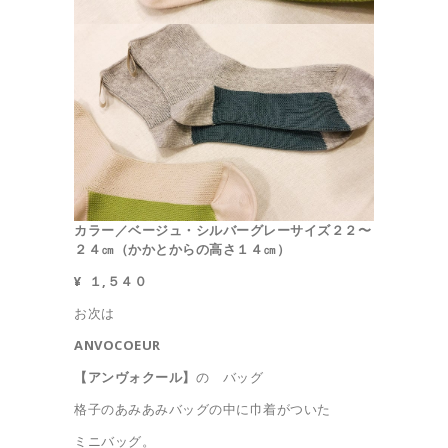
カラー／ベージュ・シルバーグレー
サイズ
２２〜
２４㎝（かかとからの高さ１４㎝）
¥ １,５４０
お次は
ANVOCOEUR
【アンヴォクール】
の バッグ
格子のあみあみバッグの中に巾着がついた
ミニバッグ。