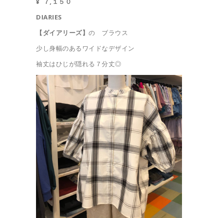
¥ ７,１５０
DIARIES
【ダイアリーズ】
の ブラウス
少し身幅のあるワイドなデザイン
袖丈はひじが隠れる７分丈◎