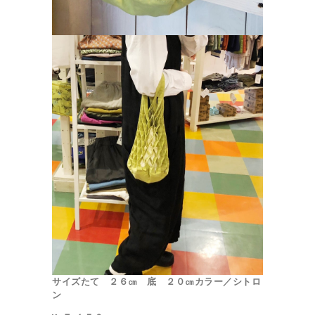
サイズ
たて ２６㎝ 底 ２０㎝
カラー／シトロ
ン