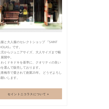
服と大人服のセレクトショップ 『SAINT
CHOLAS』です。
生児からジュニアサイズ、大人サイズまで幅
く展開中。
くわくドキドキを基準に、クオリティの良い
のを選んで販売しております。
元青梅市で愛されて創業25年。 どうぞよろし
お願いします。
セイントニコラスについて »