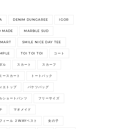
S
A
DENIM DUNGAREE
IGOR
 MADE
MARBLE SUD
GMART
SMILE NICE DAY TEE
MPLE
TOI TOI TOI
コート
ダル
スカート
スカーフ
ミースカート
トートバック
ィエトップ
バケツバッグ
ルショートパンツ
フリーサイズ
チ
マオメイド
フィール ２WAYベスト
女の子