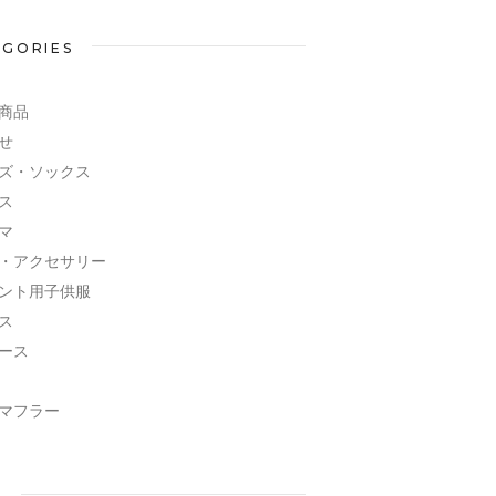
EGORIES
商品
せ
ズ・ソックス
ス
マ
・アクセサリー
ント用子供服
ス
ース
マフラー