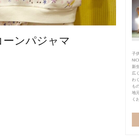
コーンパジャマ
子供
NI
新
広
わ
も
地
く