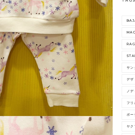
TAG
BAJ
MAO
RA
STA
サン
デザ
ノデ
フリ
ポー
ヤク