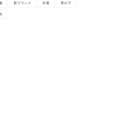
服
新ブランド
水着
男の子
市