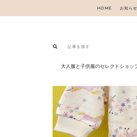
HOME
お知ら
⼤⼈服と⼦供服のセレクトショップ