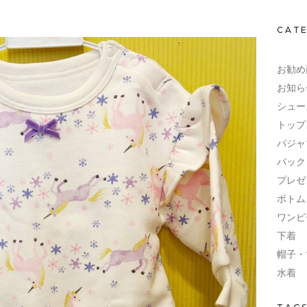
CAT
お勧め
お知ら
シュー
トップ
パジャ
バック
プレゼ
ボトム
ワンピ
下着
帽子・
水着