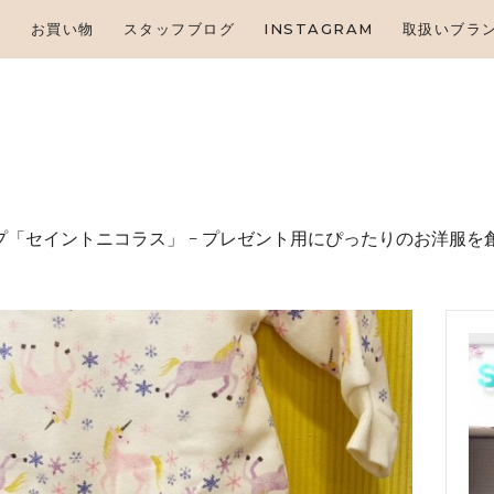
HOME
せ
お買い物
スタッフブログ
INSTAGRAM
取扱いブラ
お知らせ
お買い物
スタッフブログ
INSTAGRAM
「セイントニコラス」 – プレゼント⽤にぴったりのお洋服を
取扱いブランド
お問い合わせ