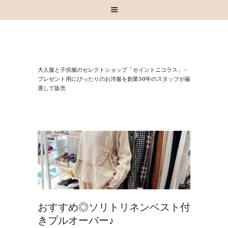
HOME
⼤⼈服と⼦供服のセレクトショップ「セイントニコラス」 –
お知らせ
プレゼント⽤にぴったりのお洋服を創業30年のスタッフが厳
選して販売
お買い物
スタッフブログ
INSTAGRAM
取扱いブランド
お問い合わせ
おすすめ◎ソリトリネンベスト付
きプルオーバー♪