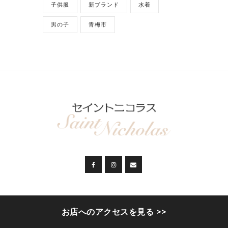
子供服
新ブランド
水着
男の子
青梅市
セイントニコラス
© 2026. ALL RIGHTS
お店へのアクセスを見る >>
RESERVED.
プライバシーポリシー