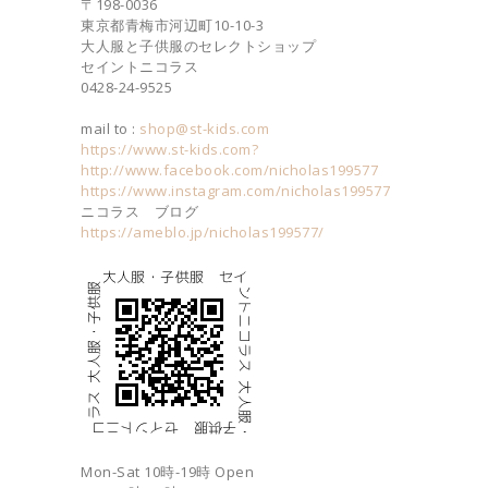
〒198-0036
東京都青梅市河辺町10-10-3
大人服と子供服のセレクトショップ
セイントニコラス
0428-24-9525
mail to :
shop@st-kids.com
https://www.st-kids.com?
http://www.facebook.com/nicholas199577
https://www.instagram.com/nicholas199577
ニコラス ブログ
https://ameblo.jp/nicholas199577/
Mon-Sat 10時-19時 Open