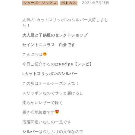
シューズ・ソックス
,
ボトムス
2024年7月13日
人気のLカットスリッポン⭐︎シルバー入荷しまし
た！
大人服と子供服のセレクトショップ
セイントニコラス 白倉です
こんにちは
今日ご紹介するのは
Recipe【レシピ】
Lカットスリッポンのシルバー
この形はオールシーズン人気！
スリッポンなのでサッと履けるし
柔らかいレザーで軽く
履き心地抜群です
活躍間違いなしの一足です
シルバー
は久しぶりの入荷なので