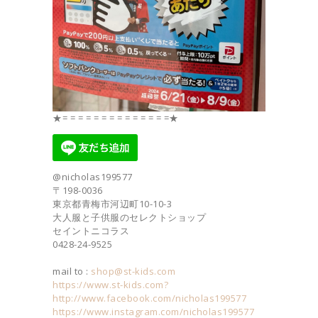
★= = = = = = = = = = = = = =★
@nicholas199577
〒198-0036
東京都青梅市河辺町10-10-3
大人服と子供服のセレクトショップ
セイントニコラス
0428-24-9525
mail to :
shop@st-kids.com
https://www.st-kids.com?
http://www.facebook.com/nicholas199577
https://www.instagram.com/nicholas199577