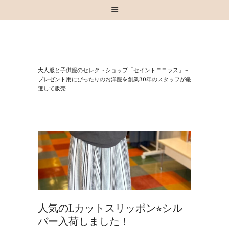
HOME
⼤⼈服と⼦供服のセレクトショップ「セイントニコラス」 –
お知らせ
プレゼント⽤にぴったりのお洋服を創業30年のスタッフが厳
選して販売
お買い物
スタッフブログ
INSTAGRAM
取扱いブランド
お問い合わせ
人気のLカットスリッポン⭐︎シル
バー入荷しました！