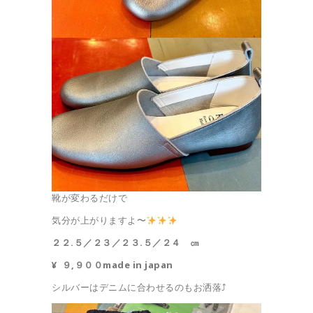
靴が変わるだけで
気分が上がりますよ〜
２２.５／２３／２３.５／２４ ㎝
¥ ９,９００
made in japan
シルバーはデニムに合わせるのもお洒落⤴︎