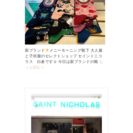
新ブランド
メニーモーニング靴下 大人服
と子供服のセレクトショップ セイントニコ
ラス 白倉です☺︎ 今日は新ブランドの靴
も
っと読む »