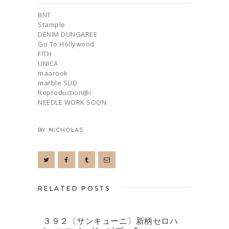
BNT
Stample
DENIM DUNGAREE
Go To Hollywood
FITH
UNICA
maarook
marble SUD
Reproduction@i
NEEDLE WORK SOON
BY
NICHOLAS
RELATED POSTS
３９２〔サンキューニ〕新柄セロハ