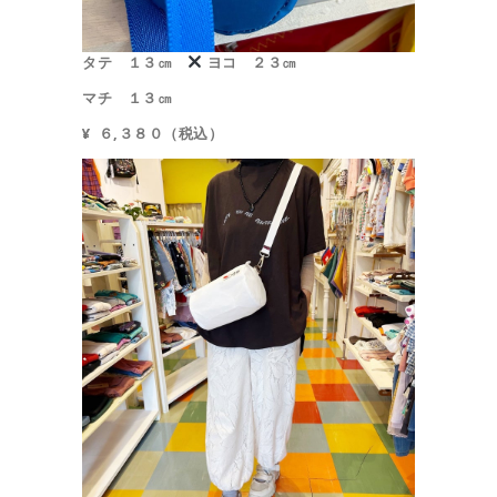
タテ １３㎝
ヨコ ２３㎝
マチ １３㎝
¥ ６,３８０（税込）