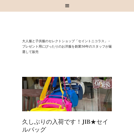
HOME
⼤⼈服と⼦供服のセレクトショップ「セイントニコラス」 –
お知らせ
プレゼント⽤にぴったりのお洋服を創業30年のスタッフが厳
選して販売
お買い物
スタッフブログ
INSTAGRAM
取扱いブランド
お問い合わせ
久しぶりの入荷です！JIB★セイ
ルバッグ