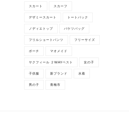
スカート
スカーフ
デザミースカート
トートバック
ノディエトップ
バケツバッグ
フリルショートパンツ
フリーサイズ
ポーチ
マオメイド
ヤクフィール ２WAYベスト
女の子
子供服
新ブランド
水着
男の子
青梅市