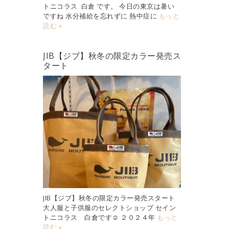
トニコラス 白倉 です。 今日の東京は暑い
ですね 水分補給を忘れずに 熱中症に
もっと
読む »
JIB【ジブ】秋冬の限定カラー発売ス
タート
JIB【ジブ】秋冬の限定カラー発売スタート
大人服と子供服のセレクトショップ セイン
トニコラス 白倉です☺︎ ２０２４年
もっと
読む »