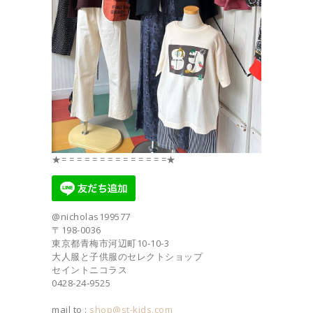
★= = = = = = = = = = = = = =★
@nicholas199577
〒198-0036
東京都青梅市河辺町10-10-3
大人服と子供服のセレクトショップ
セイントニコラス
0428-24-9525
mail to :
shop@st-kids.com