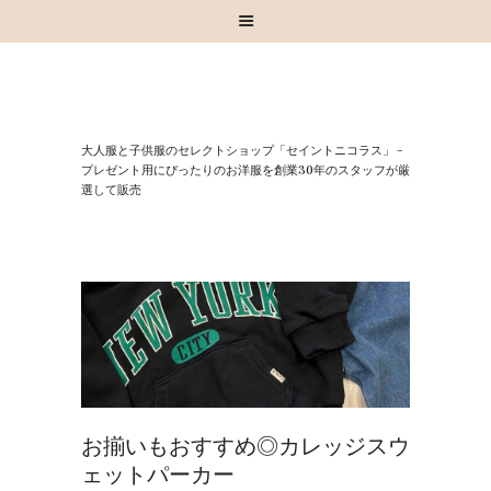
HOME
⼤⼈服と⼦供服のセレクトショップ「セイントニコラス」 –
お知らせ
プレゼント⽤にぴったりのお洋服を創業30年のスタッフが厳
選して販売
お買い物
スタッフブログ
INSTAGRAM
取扱いブランド
お問い合わせ
お揃いもおすすめ◎カレッジスウ
ェットパーカー