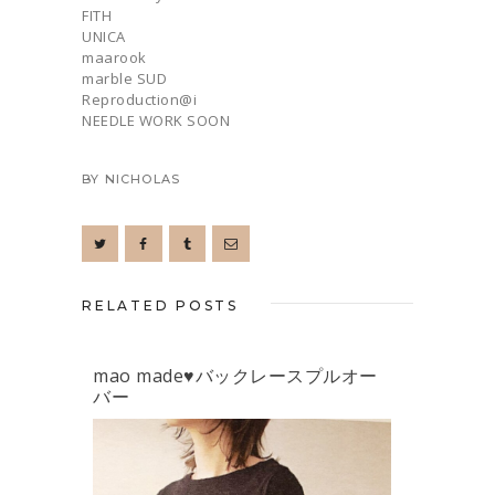
FITH
UNICA
maarook
marble SUD
Reproduction@i
NEEDLE WORK SOON
BY
NICHOLAS
RELATED POSTS
mao made♥バックレースプルオー
バー