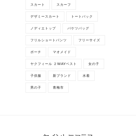
スカート
スカーフ
デザミースカート
トートバック
ノディエトップ
バケツバッグ
フリルショートパンツ
フリーサイズ
ポーチ
マオメイド
ヤクフィール ２WAYベスト
女の子
子供服
新ブランド
水着
男の子
青梅市