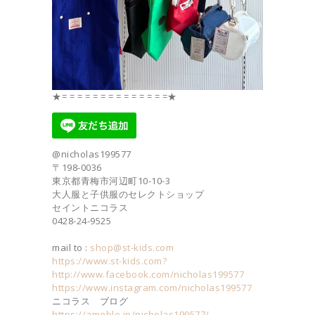
★= = = = = = = = = = = = = =★
@nicholas199577
〒198-0036
東京都青梅市河辺町10-10-3
大人服と子供服のセレクトショップ
セイントニコラス
0428-24-9525
mail to :
shop@st-kids.com
https://www.st-kids.com?
http://www.facebook.com/nicholas199577
https://www.instagram.com/nicholas199577
ニコラス ブログ
https://ameblo.jp/nicholas199577/